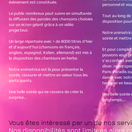
évènement est constituée.
personnel et v
Le public nombreux peut suivre en simultanée
Tout au long de 
la
diffusion des paroles des chansons choisies
disposition pour
sur un écran géant grâce à un vidéo
projecteur.
Notre animatrice
soirée et mettre
Un large répertoire avec + de 8000 titres d'hier
et d'aujourd'hui (chansons en français,
Et pour complét
anglais, espagnol, italien, allemand) est mis à
pouvons vous pr
la disposition des chanteurs en herbe.
s'accordent ave
dîner, notre spe
N
otre animatrice est là pour présenter la
Paris-Paradis ou
soirée, rassurer et mettre en valeur tous les
danse avec notr
participants.
terminer en beau
Une belle soirée qui ne cessera de créer la
Une belle soirée
surprise...
longtemps...
Vous êtes intéressé par un de nos ser
Nos disponibilités sont limitées alors c