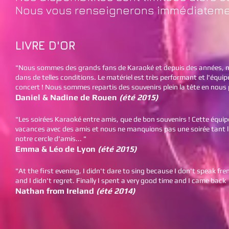
Nous vous renseignerons immédiatement
LIVRE D'OR
"Nous sommes des grands fans de Karaoké et depuis des années, n
dans de telles conditions. Le matériel est très performant et l'équip
concert ! Nous sommes repartis des souvenirs plein la tête en nous p
Daniel & Nadine de Rouen
(été 2015)
"Les soirées Karaoké entre amis, que de bon souvenirs ! Cette équi
vacances avec des amis et nous ne manquions pas une soirée tant l
notre cercle d'amis... "
Emma & Léo de Lyon
(été 2015)
"At the first evening, I didn't dare to sing because I don't speak f
and I didn't regret. Finally I spent a very good time and I came back
Nathan from Ireland
(été 2014)